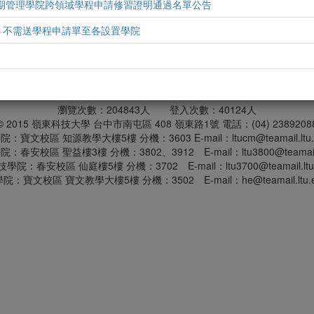
學期管理學院跨領域學程申請修習證明通過名單公告
，不需送學程申請單至各設置學院
瀏覽次數：
204843
人 登入次數：
40124
人
© 2015 嶺東科技大學 台中市南屯區 408 嶺東路1號 電話：(04) 2389208
：寶文校區 知源教學大樓5樓 分機：3603 E-mail：ltucm@teamail.ltu.e
春安校區 聖益樓3樓 分機：3802、3912 E-mail：ltu3800@teamail.lt
院：春安校區 仙庭樓5樓 分機：3702 E-mail：ltu3700@teamail.ltu.
院：寶文校區 寶文教學大樓5樓 分機：3502 E-mail：he@teamail.ltu.ed