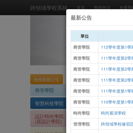
‹
跨領域學程系統
首頁
學程申請
放棄學
最新公告
單位
商管學院
112學年度第1
商管學院
111學年度第2
商管學院
111學年度第2
商管學院
111學年度第2
資訊技術證照學程
商管學院
商管學院
111學年度第1
商管學院
110學年度第1
智慧科技學院
學程特色
時尚學院
時尚展演學程
設計時尚學院
(原設計學院)
為落實國家資訊教育與
管理學院
跨領域學程修習