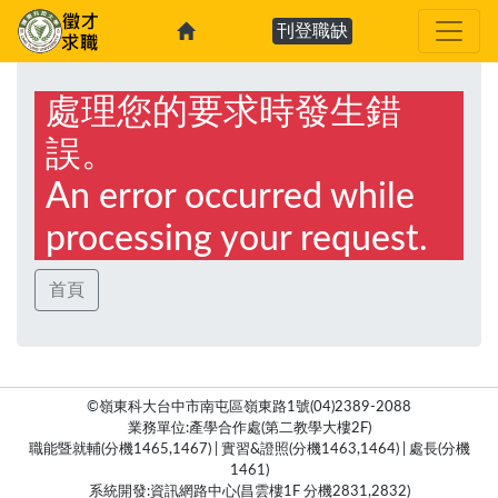
刊登職缺
處理您的要求時發生錯
誤。
An error occurred while
processing your request.
首頁
©嶺東科大台中市南屯區嶺東路1號(04)2389-2088
業務單位:產學合作處(第二教學大樓2F)
職能暨就輔(分機1465,1467) | 實習&證照(分機1463,1464) | 處長(分機
1461)
系統開發:資訊網路中心(昌雲樓1F 分機2831,2832)