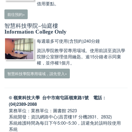
借用要點。
前往預約»
智慧科技學院−仙庭樓
Information College Only
每週最多可使用(含預約)240分鐘
資訊學院教學習專用場域。使用前請至資訊學
院辦公室辦理借用鑰匙。逾15分鐘者示同棄
權，並停權1個月。
智慧科技學院專用場域，請先登入»
© 嶺東科技大學 台中市南屯區嶺東路1號 電話：
(04)2389-2088
業務單位：業務單位：圖書館 2523
系統開發：資訊網路中心(昌雲樓1F 分機2831、2832)
系統維護時間為每日下午5:00~5:30，請避免於該時段使用
系統