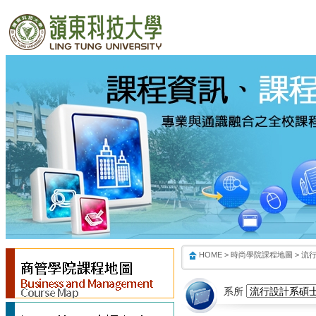
:::
:::
:::
HOME
>
時尚學院課程地圖
>
流
系所