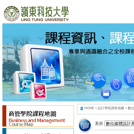
:::
:::
:::
HOME
>
設計學院課程地圖
>
數
系所