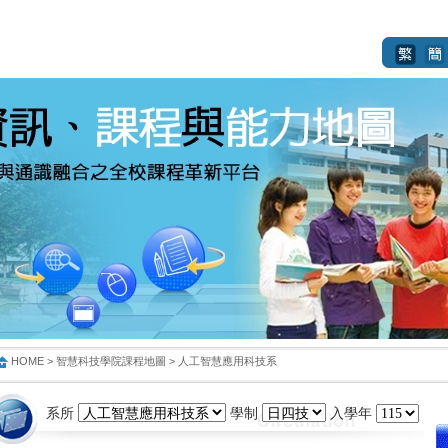
HOME
>
智慧科技學院課程地圖
>
人工智慧應用科技系
系所
學制
入學年