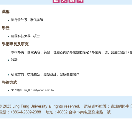
職稱
流行設計系 專任講師
學歷
建國科技大學 碩士
學術專長及研究
學術專長：國家美容、美髮、理髮乙丙級專業技能檢定 / 專業剪、燙、染髮型設計 / 
設計
研究方向：技能撿定、髮型設計、髮妝整體製作
聯絡方式
電子郵件：tn_0319@yahoo.com.tw
© 2023 Ling Tung University all rights reserved. 網站資料維護：資訊網路中
電話：+886-4-2389-2088 地址：40852 台中巿南屯區嶺東路一號