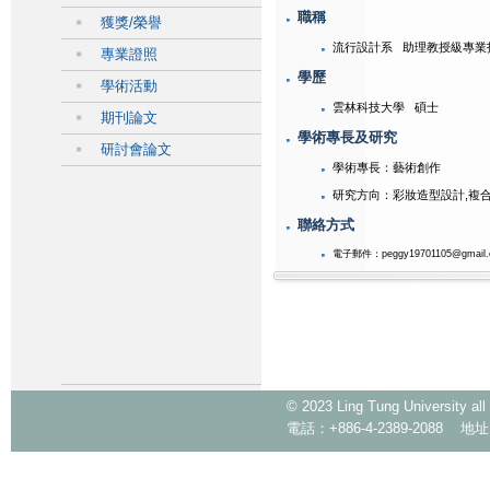
職稱
獲獎/榮譽
流行設計系 助理教授級專業
專業證照
學歷
學術活動
雲林科技大學 碩士
期刊論文
學術專長及研究
研討會論文
學術專長：藝術創作
研究方向：彩妝造型設計,複
聯絡方式
電子郵件：peggy19701105@gmail.
© 2023 Ling Tung Universi
電話：+886-4-2389-2088