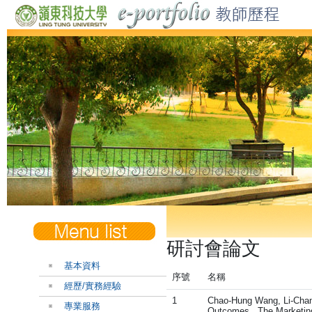
研討會論文
基本資料
序號
名稱
經歷/實務經驗
1
Chao-Hung Wang, Li-Chang
專業服務
Outcomes , The Marketing