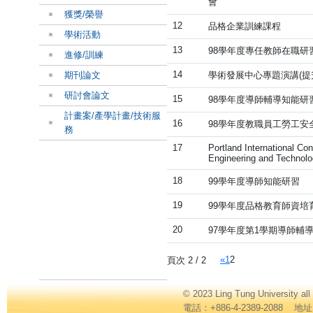
會
獲獎/榮譽
12
品格企業訓練課程
學術活動
13
98學年度專任教師在職研
進修/訓練
14
期刊論文
學術發展中心專題演講(提
研討會論文
15
98學年度導師輔導知能研
計畫案/產學計畫/技術服
16
98學年度教職員工勞工安
務
17
Portland International C
Engineering and Technol
18
99學年度導師知能研習
19
99學年度品格教育師資培
20
97學年度第1學期導師輔
«
1
2
頁次 2 / 2
© 2023 Ling Tung Universi
電話：+886-4-2389-2088