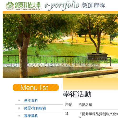
學術活動
基本資料
序號
活動名稱
經歷/實務經驗
11
「提升環境品質創造文化
專業服務