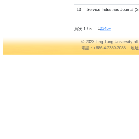
10
Service Industries Journal (
1
2
3
4
5
»
頁次 1 / 5
© 2023 Ling Tung Universi
電話：+886-4-2389-2088