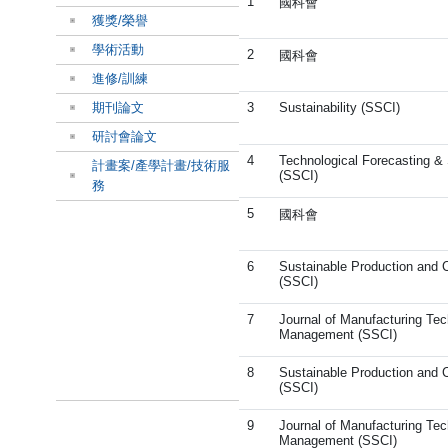
1
國科會
獲獎/榮譽
學術活動
2
國科會
進修/訓練
期刊論文
3
Sustainability (SSCI)
研討會論文
4
Technological Forecasting &
計畫案/產學計畫/技術服
(SSCI)
務
5
國科會
6
Sustainable Production and
(SSCI)
7
Journal of Manufacturing Te
Management (SSCI)
8
Sustainable Production and
(SSCI)
9
Journal of Manufacturing Te
Management (SSCI)